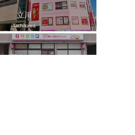
立川
Tachikawa
田奈
Tana
​上溝
Kamimizo
高尾
T
a
kao